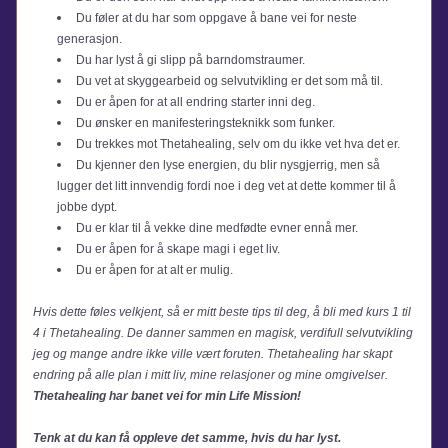
Du føler at du har som oppgave å bane vei for neste 
generasjon.
Du har lyst å gi slipp på barndomstraumer.
Du vet at skyggearbeid og selvutvikling er det som må til.
Du er åpen for at all endring starter inni deg.
Du ønsker en manifesteringsteknikk som funker.
Du trekkes mot Thetahealing, selv om du ikke vet hva det er.
Du kjenner den lyse energien, du blir nysgjerrig, men så 
lugger det litt innvendig fordi noe i deg vet at dette kommer til å 
jobbe dypt.
Du er klar til å vekke dine medfødte evner ennå mer.
Du er åpen for å skape magi i eget liv.
Du er åpen for at alt er mulig.
Hvis dette føles velkjent, så er mitt beste tips til deg, å bli med kurs 1 til 
4 i Thetahealing. De danner sammen en magisk, verdifull selvutvikling 
jeg og mange andre ikke ville vært foruten. Thetahealing har skapt 
endring på alle plan i mitt liv, mine relasjoner og mine omgivelser. 
Thetahealing har banet vei for min Life Mission!
Tenk at du kan få oppleve det samme, hvis du har lyst.