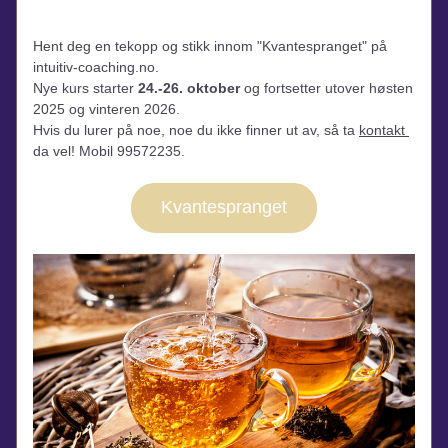
Hent deg en tekopp og stikk innom "Kvantespranget" på 
intuitiv-coaching.no. 
Nye kurs starter 
24.-26. oktober
 og fortsetter utover høsten 
2025 og vinteren 2026.
Hvis du lurer på noe, noe du ikke finner ut av, så ta 
kontakt 
da vel! Mobil 99572235.
Kvantespranget