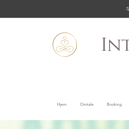
T
In
Hjem
Omtale
Booking