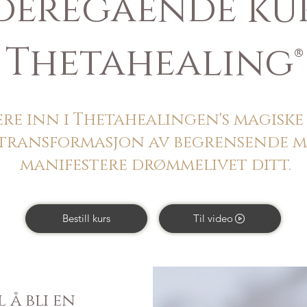
deregående kur
Thetahealing
®
ere inn i Thetahealingen's magiske 
transformasjon av begrensende mi
manifestere drømmelivet ditt.
Bestill kurs
Til video
 å bli en