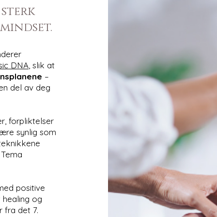
 sterk
 mindset.
derer
sic DNA
, slik at
ensplanene
–
en del av deg
r, forpliktelser
være synlig som
gteknikkene
 Tema
med positive
t healing og
 fra det 7.