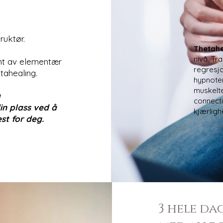
ktør. ​​
Thetah
nivå. Tr
nt av elementær
regresjo
etahealing.
hypnoter
muskelte
å
connect
in plass ved å
kjærligh
st for deg.
3 hele da