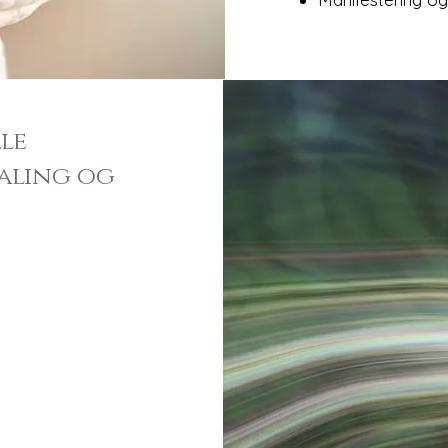
le
ealing og