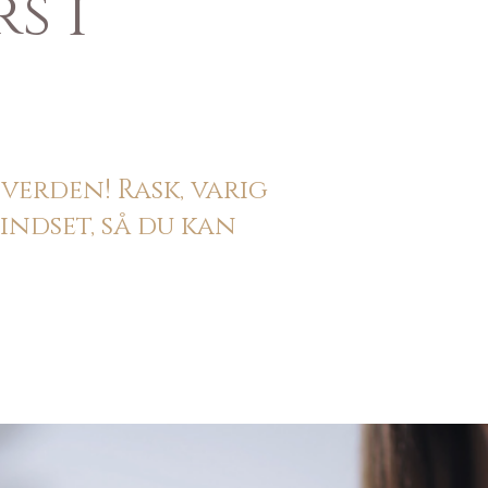
s i
verden! Rask, varig
ndset, så du kan