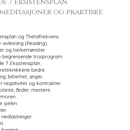
de 7 Eksistensplan
meditasjoner og praktiske
stensplan og Thetafrekvens.
v avlesning (Reading).
ser og tankemønster.
 begrensende trosprogram.
de 7 Eksistensplan.
rreteknikkene bedre.
g, bitterhet, anger.
negativitet og kontrakter.
lante, ånder, mestere.
ivmoren.
 sjelen.
ner.
 nedlastninger.
t.
 framtid.