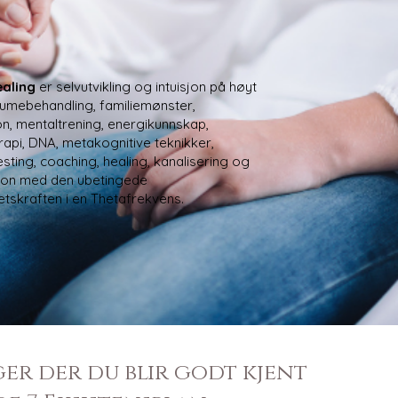
ealing
er selvutvikling og intuisjon på høyt
aumebehandling, familiemønster,
n, mentaltrening, energikunnskap,
api, DNA, metakognitive teknikker,
sting, coaching, healing, kanalisering og
ion med den ubetingede
etskraften i en Thetafrekvens.
ger der du blir godt kjent