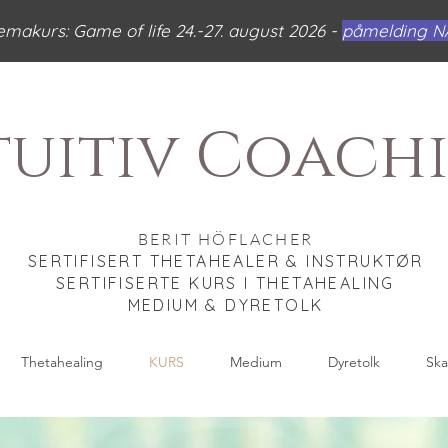
emakurs: Game of life 24.-27. august 2026 -
påmelding N
tuitiv Coach
BERIT HÖFLACHER
SERTIFISERT THETAHEALER & INSTRUKTØR
SERTIFISERTE KURS I THETAHEALING
MEDIUM & DYRETOLK
Thetahealing
KURS
Medium
Dyretolk
Ska