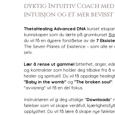
dyktig Intuitiv Coach med
intuisjon og et mer bevisst
ThetaHealing Advanced DNA
kurset ekspan
kunnskapen som du lærte på grunnkurset
Ba
du vil få en dypere forståelse av de
7 Eksist
The Seven Planes of Existence – som alle er 
selv.
Lær å rense ut gammel
bitterhet, anger, ede
og kontrakter som holder deg tilbake fra å 
healer og spirituell. Du vil få oppdage healin
"Baby in the womb"
og
"The broken soul"
.
"avvisning" vil få en del fokus.
Instruktøren vil gi deg uttalige "
Downloads
" 
følelser som vil skape verdifull, kjærlighetsfyl
opplysthet. Du vil få lære å skape nye følelser