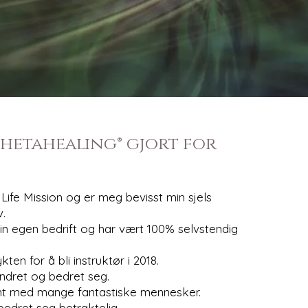
hetahealing® gjort for
 Life Mission og er meg bevisst min sjels
.
in egen bedrift og har vært 100% selvstendig
ten for å bli instruktør i 2018.
ndret og bedret seg.
jent med mange fantastiske mennesker.
edret seg betraktelig.