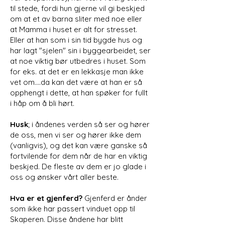
til stede, fordi hun gjerne vil gi beskjed
om at et av barna sliter med noe eller
at Mamma i huset er alt for stresset.
Eller at han som i sin tid bygde hus og
har lagt "sjelen" sin i byggearbeidet, ser
at noe viktig bør utbedres i huset. Som
for eks. at det er en lekkasje man ikke
vet om....da kan det være at han er så
opphengt i dette, at han spøker for fullt
i håp om å bli hørt.
Husk
; i åndenes verden så ser og hører
de oss, men vi ser og hører ikke dem
(vanligvis), og det kan være ganske så
fortvilende for dem når de har en viktig
beskjed. De fleste av dem er jo glade i
oss og ønsker vårt aller beste.
Hva er et gjenferd?
Gjenferd er ånder
som ikke har passert vinduet opp til
Skaperen. Disse åndene har blitt