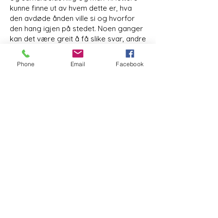
kunne finne ut av hvem dette er, hva
den avdøde ånden ville si og hvorfor
den hang igjen på stedet. Noen ganger
kan det være greit å få slike svar, andre
ganger føles det ikke like viktig.
Phone
Email
Facebook
HUSRENS:
Send meg en forespørsel ved ønske
om en gjennomgang av de urolige
energiene hjemme hos deg. Oppgi
adresse og type bolig (enebolig,