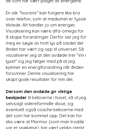
de som har vært plaget av energiene.
En slik "husrens" kan fungere like bra
over telefon, som at mediumet er fysisk
tilstede. Alt handler jo om energier.
Visualisering kan være alfa-omega for
å skape forandringer. Derfor ser jeg for
meg en søyle av hvitt lys på stedet der
ånden har vært og opp til universet. Så
visualiserer jeg at den avdøde trer "inn i
lyset" og jeg følger med på at jeg
kjenner en energiforandring når ånden
forsvinner. Denne visualisering har
skapt gode resultater for min del.
Dersom den avdøde gir
viktige
beskjeder
til beboerne i huset, så vil jeg
selvsagt videreformidle disse, og
eventuelt også coache beboerne med
det som har kommet opp. Det kan for
eks være at Mormor (som man trodde
var et spøkelse), har vært veldig sterkt