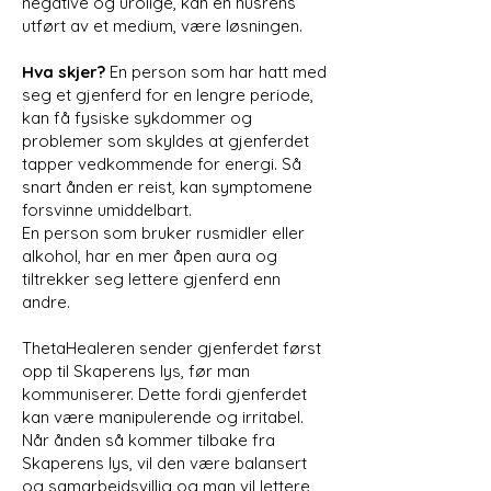
negative og urolige, kan en husrens
utført av et medium, være løsningen.
Hva skjer?
En person som har hatt med
seg et gjenferd for en lengre periode,
kan få fysiske sykdommer og
problemer som skyldes at gjenferdet
tapper vedkommende for energi. Så
snart ånden er reist, kan symptomene
forsvinne umiddelbart.
En person som bruker rusmidler eller
alkohol, har en mer åpen aura og
tiltrekker seg lettere gjenferd enn
andre.
ThetaHealeren sender gjenferdet først
opp til Skaperens lys, før man
kommuniserer. Dette fordi gjenferdet
kan være manipulerende og irritabel.
Når ånden så kommer tilbake fra
Skaperens lys, vil den være balansert
og samarbeidsvillig og man vil lettere