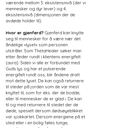
værende mellom 3. eksistensnivå (der vi
mennesker og dyr lever) og 4.
eksistensnivå (dimensjonen der de
avdøde holder til).
Hvor er gjenferd?
Gjenferd kan knytte
seg til mennesker for å være nær det
åndelige «lyset» som personen
utstråler. Som ThetaHealer søker man
etter ånder rundt i klientens energifelt
(aura). Siden vi alle er forbundet med
Guds lys og har et pulserende
energifelt rundt oss, blir åndene dratt
mot dette lyset. De kan også returnere
til steder på jorden som de var mest
knyttet til, som for eks. der de bodde,
eller til mennesker de er glad i. De kan
til og med returnere til stedet der de
døde, spesielt dersom dødsøyeblikket
var sjokkartet. Dersom energiene på et
sted eller i en bolig føles tunge,