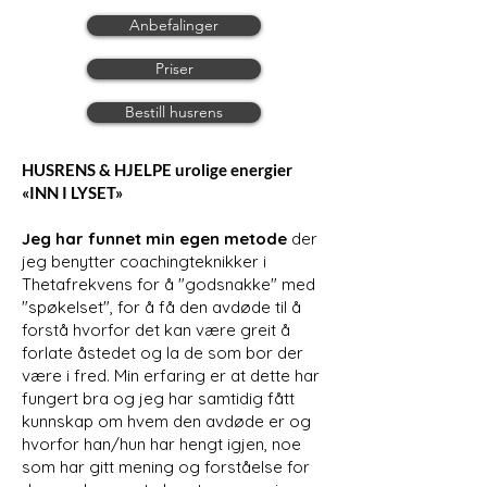
Anbefalinger
Priser
Bestill husrens
HUSRENS & HJELPE urolige energier
«INN I LYSET»
Jeg har funnet min egen metode
der
jeg benytter coachingteknikker i
Thetafrekvens for å "godsnakke" med
"spøkelset", for å få den avdøde til å
forstå hvorfor det kan være greit å
forlate åstedet og la de som bor der
være i fred. Min erfaring er at dette har
fungert bra og jeg har samtidig fått
kunnskap om hvem den avdøde er og
hvorfor han/hun har hengt igjen, noe
som har gitt mening og forståelse for