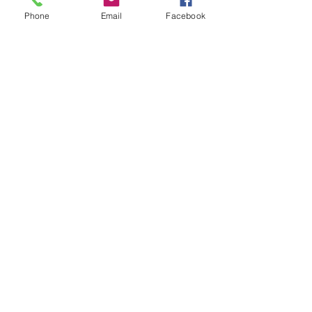
Phone
Email
Facebook
Booking
Salget ble avsluttet
Billettype
Finding your Soulmate
Mer informasjon
Pris
5 500,00 kr
Salget ble avsluttet
Billettype
Kopi av Repetisjonspris a)
Mer informasjon