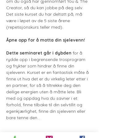
om du også har gjennomført You & The 
Creator, så du kan jobbe på deg selv. 
Det siste kurset du har deltatt på, må 
være i løpet av de 5 siste årene 
(repetisjonskurs teller med).
Åpne opp for å motta din sjelevenn!
​​Dette seminaret går i dybden
 for å 
rydde opp i begrensende trosprogram 
og frykter som hindrer å finne din 
sjelevenn. Kurset er en fantastisk måte å 
finne ut hva det er du virkelig leter etter i 
en partner, for så å tiltrekke deg den 
deilige energien uten å måtte lete. Bli 
med og oppdag hva du savner i et 
forhold, finne tilbake til din selvtillit og 
egenkjærlighet, finne din sjelevenn eller 
bare tenne den…
Les mer >