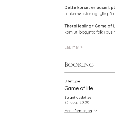
Dette kurset er basert p
tankemønstre og fylle på 
ThetaHealing® Game of L
kom ut, begynte folk i bus
Les mer >
Booking
Billettype
Game of life
Salget avsluttes
23. aug., 20:00
Mer informasjon