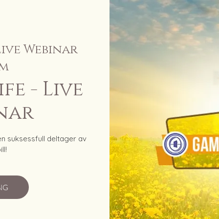
Live Webinar
m
fe - Live
nar
en suksessfull deltager av
ll!
NG