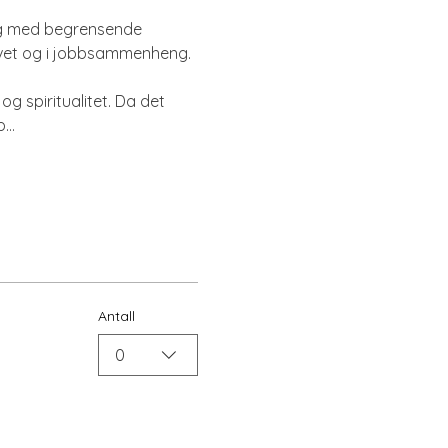
deg med begrensende 
livet og i jobbsammenheng.
g spiritualitet. Da det 
p…
Antall
0