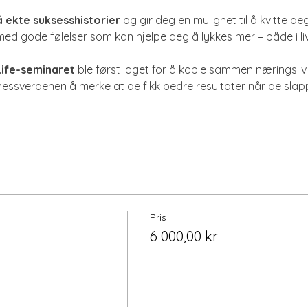
å ekte suksesshistorier
 og gir deg en mulighet til å kvitte 
med gode følelser som kan hjelpe deg å lykkes mer – både i 
ife-seminaret
 ble først laget for å koble sammen næringsliv o
inessverdenen å merke at de fikk bedre resultater når de slap
Pris
6 000,00 kr