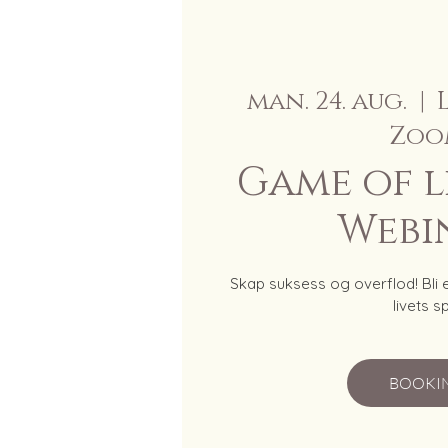
man. 24. aug.
  |  
Zoo
Game of li
Webi
Skap suksess og overflod! Bli 
livets spi
BOOKI