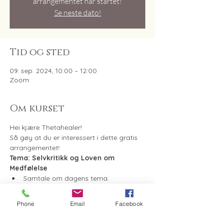
arrangementet har startet!
Se neste dato!
Tid og sted
09. sep. 2024, 10:00 – 12:00
Zoom
Om kurset
Hei kjære Thetahealer!
Så gøy at du er interessert i dette gratis 
arrangementet!
Tema: Selvkritikk og Loven om 
Medfølelse
Samtale om dagens tema.
Hvilke muligheter åpner seg når du 
slutter å snakke deg selv ned?
Phone
Email
Facebook
Spørsmål (om hva som helst)?