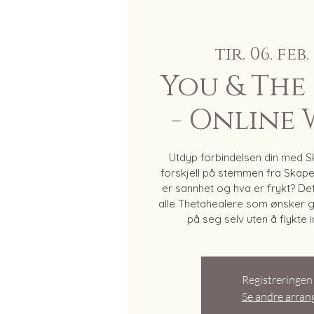
tir. 06. feb.
 
You & The
- Online
Utdyp forbindelsen din med S
forskjell på stemmen fra Skape
er sannhet og hva er frykt? Det
alle Thetahealere som ønsker g
på seg selv uten å flykte i
Registreringen 
Se andre arra