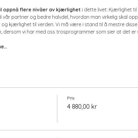
l oppnå flere nivåer av kjærlighet 
i dette livet: Kjærlighet til
il vår partner og bedre halvdel, hvordan man virkelig skal oppl
er og kjærlighet til verden. Vi må være i stand til å mestre diss
, dersom vi har med oss trosprogrammer som sier at det er 
he…
Pris
4 880,00 kr