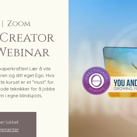
 |  
Zoom
 Creator
 Webinar
kaperkraften! Lær å vite
ren og ditt eget Ego. Hva
te kurset er et "must" for
ode teknikker for å jobbe
nn i egne blindspots.
er lukket
ngementer