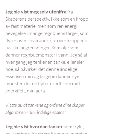
Jeg ble vist meg selv utenifra
 fra 
Skaperens perspektiv. Ikke som en kropp 
av fast materie, men som ren energi i 
bevegelse i mange regnbuens farger, som 
flyter over i hverandre, utover kroppens 
fysiske begrensninger. Som olje som 
danner regnbuemønster i vann. Jeg så at 
hver gang jeg tenker en tanke, eller sier 
noe, så påvirker det denne åndelige 
essensen min og fargene danner nye 
mønster, der de flyter rundt som mitt 
energifelt, min aura.
Visste du at tankene og ordene dine skaper 
algoritmen i din åndelige essens!
Jeg ble vist hvordan tanker
 som frykt, 
bekymring eller stress krymper energien, 