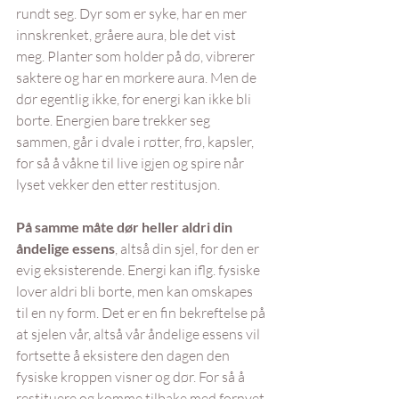
rundt seg. Dyr som er syke, har en mer 
innskrenket, gråere aura, ble det vist 
meg. Planter som holder på dø, vibrerer 
saktere og har en mørkere aura. Men de 
dør egentlig ikke, for energi kan ikke bli 
borte. Energien bare trekker seg 
sammen, går i dvale i røtter, frø, kapsler, 
for så å våkne til live igjen og spire når 
lyset vekker den etter restitusjon.
På samme måte dør heller aldri din 
åndelige essens
, altså din sjel, for den er 
evig eksisterende. Energi kan iflg. fysiske 
lover aldri bli borte, men kan omskapes 
til en ny form. Det er en fin bekreftelse på 
at sjelen vår, altså vår åndelige essens vil 
fortsette å eksistere den dagen den 
fysiske kroppen visner og dør. For så å 
restituere og komme tilbake med fornyet 