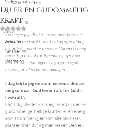
Spirituelle artikler
15. juni
4 min lesing
Du er en gudommelig
Dyr
kraft
ThetaHealing
Gitt NaN av 5 stjerner.
Ånder
Endelig er jeg tilbake i skrive-modus etter 3 
Bevisshet
måneder med praktisk arbeid og opprydding 
av jordisk gods etter min mor. Gammel energi 
Kanalisering
har blitt renset ut fortløpende og nymånen 
Meditasjon
den 15. juni i tvillingenes tegn gir meg nå 
inspirasjon til ny kommunikasjon.
I dag hørte jeg en stemme ved siden av 
meg som sa: "Gud lever i alt, for Gud = 
livskraft".
Samtidig ble det vist meg hvordan denne 
gudommelige, hellige kraften er en energi 
som strømmer igjennom alle blomster, 
planter, trær, dyr og mennesker. Den er i 