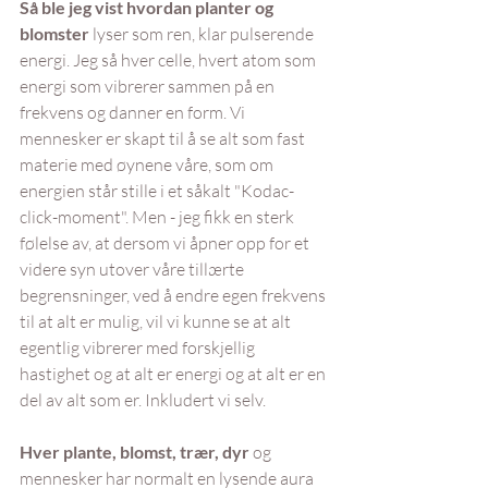
Så ble jeg vist hvordan planter og 
blomster
 lyser som ren, klar pulserende 
energi. Jeg så hver celle, hvert atom som 
energi som vibrerer sammen på en 
frekvens og danner en form. Vi 
mennesker er skapt til å se alt som fast 
materie med øynene våre, som om 
energien står stille i et såkalt "Kodac-
click-moment". Men - jeg fikk en sterk 
følelse av, at dersom vi åpner opp for et 
videre syn utover våre tillærte 
begrensninger, ved å endre egen frekvens 
til at alt er mulig, vil vi kunne se at alt 
egentlig vibrerer med forskjellig 
hastighet og at alt er energi og at alt er en 
del av alt som er. Inkludert vi selv.
Hver plante, blomst, trær, dyr
 og 
mennesker har normalt en lysende aura 