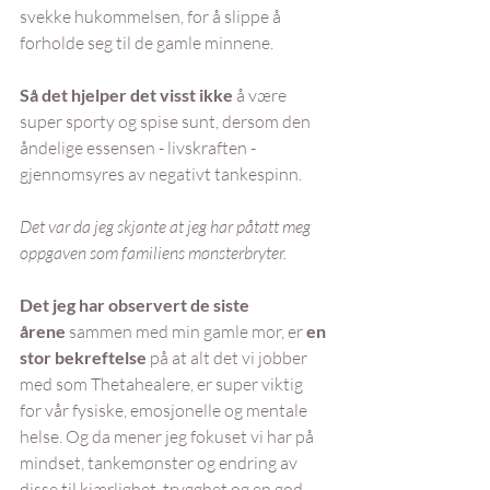
svekke hukommelsen, for å slippe å 
forholde seg til de gamle minnene.
Så det hjelper det visst ikke
 å være 
super sporty og spise sunt, dersom den 
åndelige essensen - livskraften - 
gjennomsyres av negativt tankespinn.
Det var da jeg skjønte at jeg har påtatt meg 
oppgaven som familiens mønsterbryter.
Det jeg har observert de siste 
årene
 sammen med min gamle mor, er 
en 
stor bekreftelse
 på at alt det vi jobber 
med som Thetahealere, er super viktig 
for vår fysiske, emosjonelle og mentale 
helse. Og da mener jeg fokuset vi har på 
mindset, tankemønster og endring av 
disse til kjærlighet, trygghet og en god 