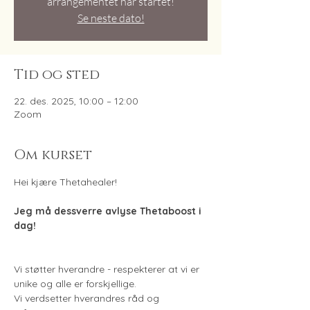
arrangementet har startet!
Se neste dato!
Tid og sted
22. des. 2025, 10:00 – 12:00
Zoom
Om kurset
Hei kjære Thetahealer!
Jeg må dessverre avlyse Thetaboost i 
dag!
Vi støtter hverandre - respekterer at vi er 
unike og alle er forskjellige.
Vi verdsetter hverandres råd og 